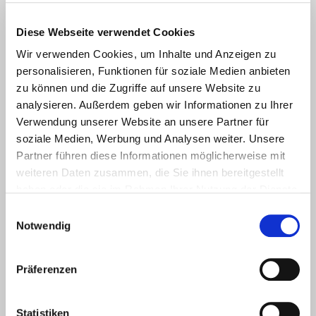
Die Auswahl des richtigen Förderpaketes ist von sehr
grosser Bedeutung, insbesondere sind Parameter wie
Diese Webseite verwendet Cookies
Zuschüsse, Konditionen, Antragsberechtigung,
Wir verwenden Cookies, um Inhalte und Anzeigen zu
Kumulierbarkeit und Laufzeit zu überprüfen.
personalisieren, Funktionen für soziale Medien anbieten
zu können und die Zugriffe auf unsere Website zu
analysieren. Außerdem geben wir Informationen zu Ihrer
Allgemein sind Förderungen nicht unbegrenzt
Verwendung unserer Website an unsere Partner für
verfügbar und auf eine bestimmte jährliche Höhe
soziale Medien, Werbung und Analysen weiter. Unsere
begrenzt. Je nach Bundesland und Region sind
Partner führen diese Informationen möglicherweise mit
unterschiedliche Förderungen für energetische
weiteren Daten zusammen, die Sie ihnen bereitgestellt
Sanierungsmaßnahmen oder sogar auch für den
haben oder die sie im Rahmen Ihrer Nutzung der Dienste
gesammelt haben.
energetischen Neubau möglich. Wir unterstützen Sie,
E
Notwendig
bei der Auswahl der für Ihr Vorhaben relevanten
i
n
Förderungsmöglichkeiten und deren Antragsstellung.
w
Präferenzen
i
l
l
Statistiken